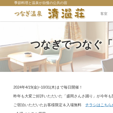
季節料理と温泉が自慢の公共の宿
客室
つなぎでつなぐ「
2024年4/19(金)~10/31(木)まで毎日開催！
昨年も大変ご好評いただいた「盛岡さんさ踊り」が今年も
ご宿泊いただいたお客様限定＆入場無料
チラシはこちら