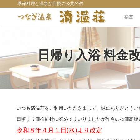
季節料理と温泉が自慢の公共の宿
客室
日帰り入浴 料金
いつも清温荘をご利用いただきまして、誠にありがとうご
日頃より価格維持に努めてまいりましたが昨今の物価高騰
令和８年４月１日(水)より改定